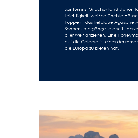
Santorini & Griechenland stehen f
Leichtigkeit: weißgetünchte Häuse
Kuppeln, das tiefblaue Ägäische 
Sonnenuntergänge, die seit Jahrze
aller Welt anziehen. Eine Honeymoo
auf die Caldera ist eines der roman
die Europa zu bieten hat.