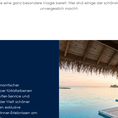
tete eine ganz besondere Magie bereit. Hier sind einige der schöns
unvergesslich macht:
omantischer
er türkisfarbenen
tler-Service und
der Welt schöner
en exklusive
nner-Erlebnissen am