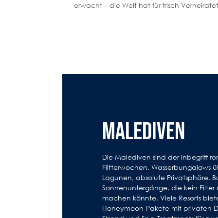
erwacht – die Welt hat für frisch Verheira
MALEDIVEN
Die Malediven sind der Inbegriff r
Flitterwochen. Wasserbungalows üb
Lagunen, absolute Privatsphäre, Bu
Sonnenuntergänge, die kein Filter 
machen könnte. Viele Resorts biet
Honeymoon-Pakete mit privaten Di