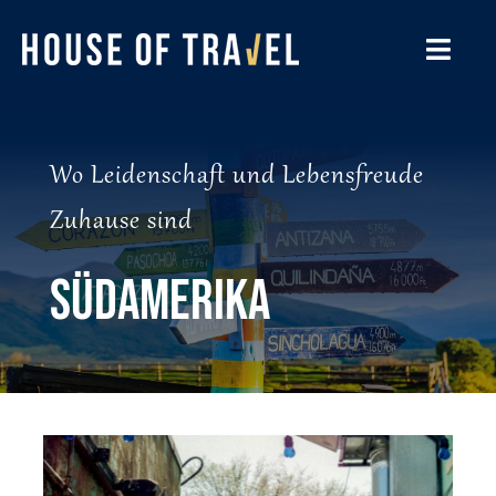
Zum
Inhalt
springen
Toggl
Navig
BESONDERE REISEN
Wo Leidenschaft und Lebensfreude
DESTINATIONEN
Zuhause sind
UNSERE BÜROS
Südamerika
REISELUST
GUTSCHEINE
WISSENSWERTES