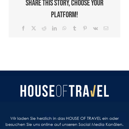
Share This Story, Choose Your
Platform!
Facebook
X
Reddit
LinkedIn
WhatsApp
Tumblr
Pinterest
Vk
E-
Mail
Wir laden Sie herzlich in das HOUSE OF TRAVEL ein oder
besuchen Sie uns online auf unseren Social Media Kanälen.