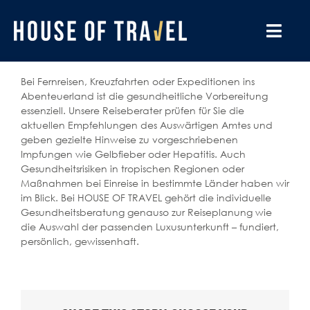
Zum
Inhalt
springen
Toggl
Navig
BESONDERE REISEN
Bei Fernreisen, Kreuzfahrten oder Expeditionen ins
Abenteuerland ist die gesundheitliche Vorbereitung
essenziell. Unsere Reiseberater prüfen für Sie die
DESTINATIONEN
aktuellen Empfehlungen des Auswärtigen Amtes und
geben gezielte Hinweise zu vorgeschriebenen
UNSERE BÜROS
Impfungen wie Gelbfieber oder Hepatitis. Auch
Gesundheitsrisiken in tropischen Regionen oder
Maßnahmen bei Einreise in bestimmte Länder haben wir
REISELUST
im Blick. Bei HOUSE OF TRAVEL gehört die individuelle
Gesundheitsberatung genauso zur Reiseplanung wie
die Auswahl der passenden Luxusunterkunft – fundiert,
GUTSCHEINE
persönlich, gewissenhaft.
WISSENSWERTES