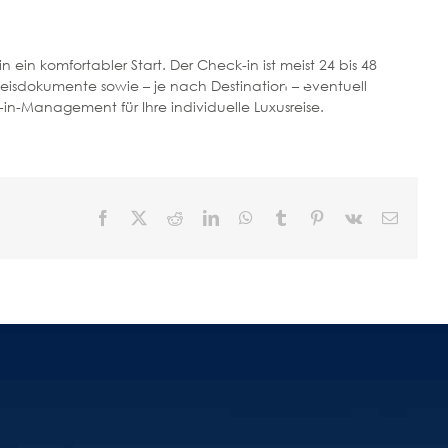
 ein komfortabler Start. Der Check-in ist meist 24 bis 48
eisdokumente sowie – je nach Destination – eventuell
Toggle
-Management für Ihre individuelle Luxusreise.
Navigation
Facebook
X
Reddit
LinkedIn
WhatsApp
Tumblr
Pinterest
Vk
E-
Mail