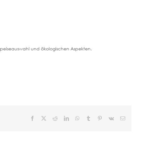
Toggle
Navigation
 Speiseauswahl und ökologischen Aspekten.
Facebook
X
Reddit
LinkedIn
WhatsApp
Tumblr
Pinterest
Vk
E-
Mail