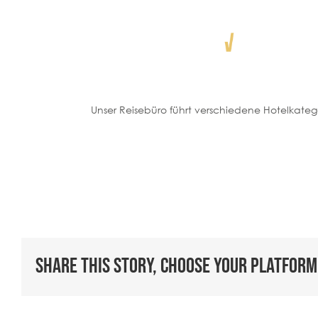
Zum
Inhalt
springen
BESONDERE REISEN
Unser Reisebüro führt verschiedene Hotelkate
DESTINATIONEN
UNSERE BÜROS
REISELUST
GUTSCHEINE
Share This Story, Choose Your Platform
WISSENSWERTES