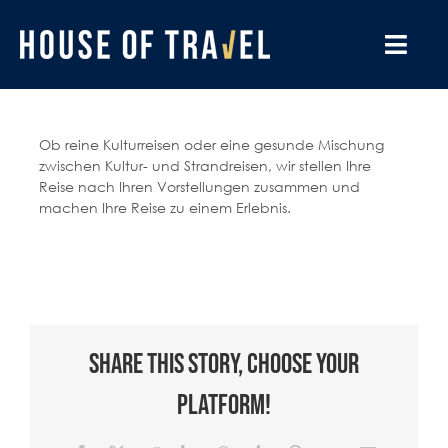
Zum
Inhalt
springen
Toggl
Navig
BESONDERE REISEN
Ob reine Kulturreisen oder eine gesunde Mischung
DESTINATIONEN
zwischen Kultur- und Strandreisen, wir stellen Ihre
Reise nach Ihren Vorstellungen zusammen und
machen Ihre Reise zu einem Erlebnis.
UNSERE BÜROS
REISELUST
GUTSCHEINE
Share This Story, Choose Your
WISSENSWERTES
Platform!