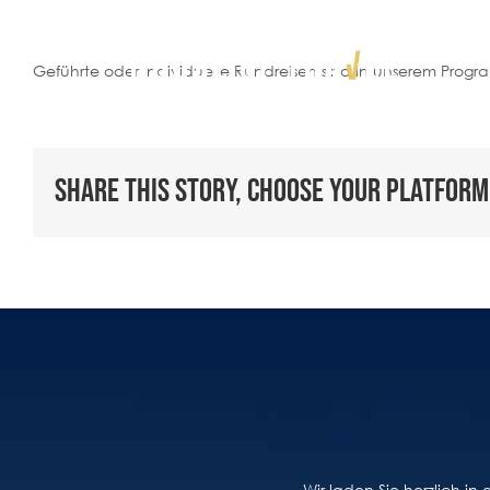
Zum
Inhalt
springen
Geführte oder individuelle Rundreisen sind in unserem Progra
BESONDERE REISEN
Share This Story, Choose Your Platform
DESTINATIONEN
UNSERE BÜROS
REISELUST
GUTSCHEINE
WISSENSWERTES
Wir laden Sie herzlich i