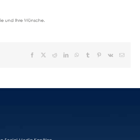
Sie und Ihre Wünsche.
Toggle
Navigation
Facebook
X
Reddit
LinkedIn
WhatsApp
Tumblr
Pinterest
Vk
E-
Mail
ren Social Media Kanälen.