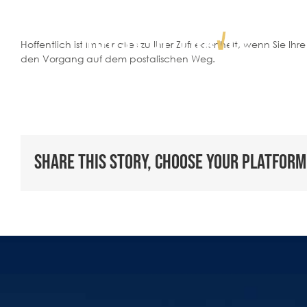
Zum
Inhalt
springen
Hoffentlich ist immer alles zu Ihrer Zufriedenheit, wenn Sie 
den Vorgang auf dem postalischen Weg.
BESONDERE REISEN
DESTINATIONEN
Share This Story, Choose Your Platform
UNSERE BÜROS
REISELUST
GUTSCHEINE
WISSENSWERTES