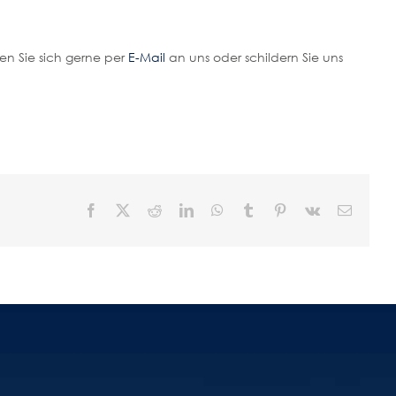
den Sie sich gerne per
E-Mail
an uns oder schildern Sie uns
Toggle
Navigation
Facebook
X
Reddit
LinkedIn
WhatsApp
Tumblr
Pinterest
Vk
E-
Mail