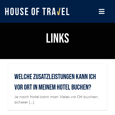
Zum
Inhalt
springen
Toggl
Navig
BESONDERE REISEN
Links
DESTINATIONEN
UNSERE BÜROS
REISELUST
Welche Zusatzleistungen kann ich
GUTSCHEINE
vor Ort in meinem Hotel buchen?
Je nach Hotel kann man Vieles vor Ort buchen,
WISSENSWERTES
sicherer [...]